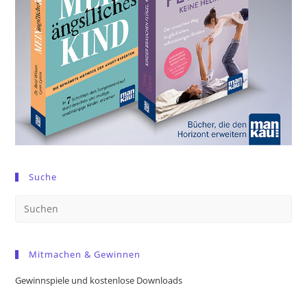
Suche
Pre
Es
to
Mitmachen & Gewinnen
clo
the
Gewinnspiele und kostenlose Downloads
sea
pan