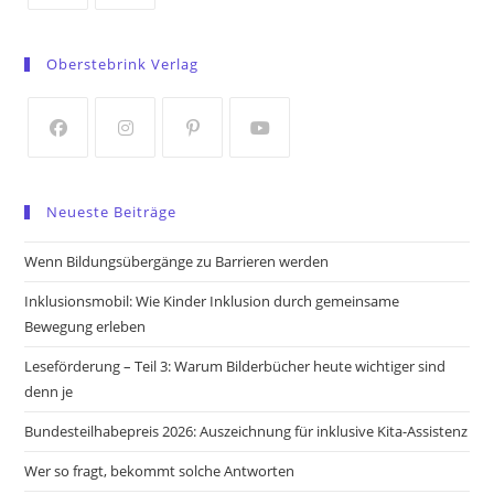
Opens
Opens
in
in
Oberstebrink Verlag
a
a
new
new
tab
tab
Opens
Opens
Opens
Opens
in
in
in
in
Neueste Beiträge
a
a
a
a
new
new
new
new
Wenn Bildungsübergänge zu Barrieren werden
tab
tab
tab
tab
Inklusionsmobil: Wie Kinder Inklusion durch gemeinsame
Bewegung erleben
Leseförderung – Teil 3: Warum Bilderbücher heute wichtiger sind
denn je
Bundesteilhabepreis 2026: Auszeichnung für inklusive Kita-Assistenz
Wer so fragt, bekommt solche Antworten