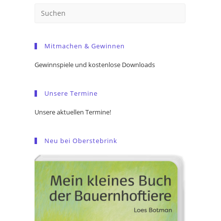
Press
Escape
to
Mitmachen & Gewinnen
close
the
Gewinnspiele und kostenlose Downloads
search
panel.
Unsere Termine
Unsere aktuellen Termine!
Neu bei Oberstebrink