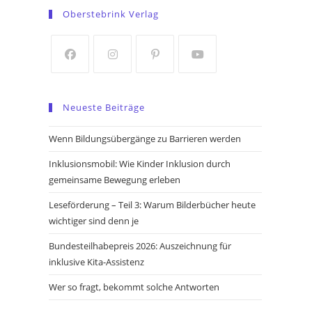
in
in
Oberstebrink Verlag
a
a
new
new
tab
tab
Opens
Opens
Opens
Opens
in
in
in
in
Neueste Beiträge
a
a
a
a
new
new
new
new
Wenn Bildungsübergänge zu Barrieren werden
tab
tab
tab
tab
Inklusionsmobil: Wie Kinder Inklusion durch
gemeinsame Bewegung erleben
Leseförderung – Teil 3: Warum Bilderbücher heute
wichtiger sind denn je
Bundesteilhabepreis 2026: Auszeichnung für
inklusive Kita-Assistenz
Wer so fragt, bekommt solche Antworten