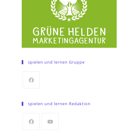
spielen und lernen Gruppe
Opens
in
spielen und lernen Redaktion
a
new
tab
Opens
Opens