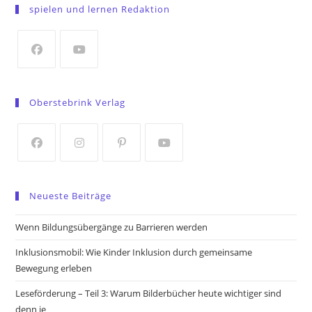
in
spielen und lernen Redaktion
a
new
tab
Opens
Opens
in
in
Oberstebrink Verlag
a
a
new
new
tab
tab
Opens
Opens
Opens
Opens
in
in
in
in
Neueste Beiträge
a
a
a
a
new
new
new
new
Wenn Bildungsübergänge zu Barrieren werden
tab
tab
tab
tab
Inklusionsmobil: Wie Kinder Inklusion durch gemeinsame
Bewegung erleben
Leseförderung – Teil 3: Warum Bilderbücher heute wichtiger sind
denn je