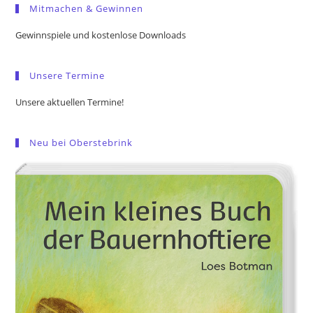
Mitmachen & Gewinnen
clo
the
Gewinnspiele und kostenlose Downloads
sea
pan
Unsere Termine
Unsere aktuellen Termine!
Neu bei Oberstebrink