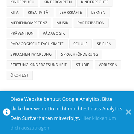
KINDERBUCH
KINDERGARTEN
KINDERRECHTE
KITA
KREATIVITÄT
LEHRKRÄFTE
LERNEN
MEDIENKOMPETENZ
MUSIK
PARTIZIPATION
PRÄVENTION
PÄDAGOGIK
PÄDAGOGISCHE FACHKRÄFTE
SCHULE
SPIELEN
SPRACHENTWICKLUNG
SPRACHFÖRDERUNG
STIFTUNG KINDERGESUNDHEIT
STUDIE
VORLESEN
ÖKO-TEST
Diese Website benutzt Google Analytics. Bitte
klicke hier wenn Du nicht möchtest dass Analytics
MEDIADATEN
DATENSCHUTZ
Dein Surfverhalten mitverfolgt.
Hier klicken um
TEILNAHMEBEDINGUNGEN FÜR GEWINNSPIELE
IMPRESSUM
dich auszutragen.
ÜBER UNS I
KONTAKT I
© COPYRIGHT 2023