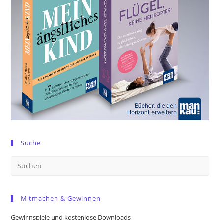
Suche
Pre
Es
to
Mitmachen & Gewinnen
clo
the
Gewinnspiele und kostenlose Downloads