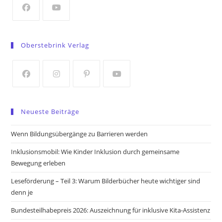
tab
Opens
Opens
in
in
Oberstebrink Verlag
a
a
new
new
tab
tab
Opens
Opens
Opens
Opens
in
in
in
in
Neueste Beiträge
a
a
a
a
new
new
new
new
Wenn Bildungsübergänge zu Barrieren werden
tab
tab
tab
tab
Inklusionsmobil: Wie Kinder Inklusion durch gemeinsame
Bewegung erleben
Leseförderung – Teil 3: Warum Bilderbücher heute wichtiger sind
denn je
Bundesteilhabepreis 2026: Auszeichnung für inklusive Kita-Assistenz