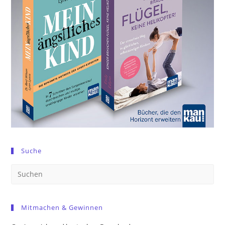
Suche
Pre
Es
to
Mitmachen & Gewinnen
clo
the