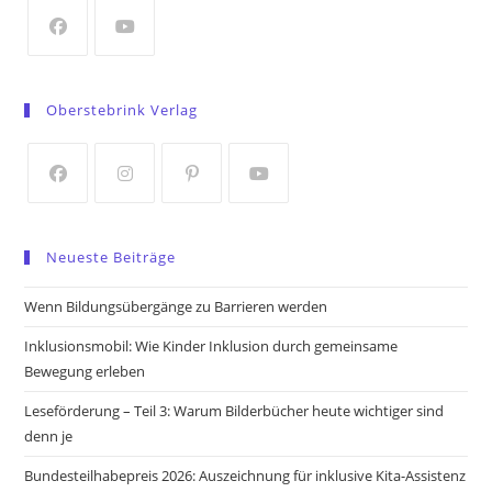
new
tab
Opens
Opens
in
in
Oberstebrink Verlag
a
a
new
new
tab
tab
Opens
Opens
Opens
Opens
in
in
in
in
Neueste Beiträge
a
a
a
a
new
new
new
new
Wenn Bildungsübergänge zu Barrieren werden
tab
tab
tab
tab
Inklusionsmobil: Wie Kinder Inklusion durch gemeinsame
Bewegung erleben
Leseförderung – Teil 3: Warum Bilderbücher heute wichtiger sind
denn je
Bundesteilhabepreis 2026: Auszeichnung für inklusive Kita-Assistenz