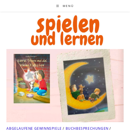
Zum
MENÜ
Inhalt
springen
ABGELAUFENE GEWINNSPIELE
/
BUCHBESPRECHUNGEN
/