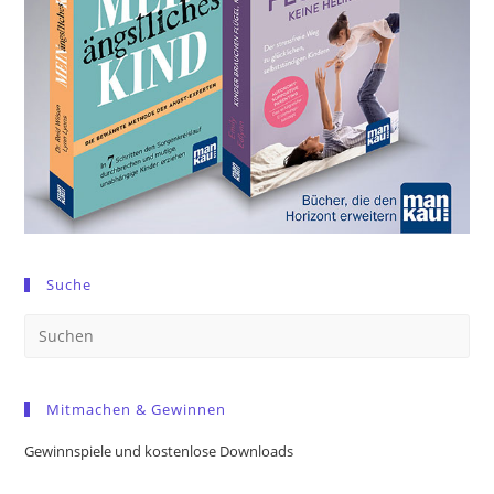
Suche
Pre
Es
to
Mitmachen & Gewinnen
clo
the
Gewinnspiele und kostenlose Downloads
sea
pan