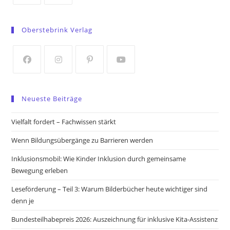
Opens
Opens
in
in
Oberstebrink Verlag
a
a
new
new
tab
tab
Opens
Opens
Opens
Opens
in
in
in
in
Neueste Beiträge
a
a
a
a
new
new
new
new
Vielfalt fordert – Fachwissen stärkt
tab
tab
tab
tab
Wenn Bildungsübergänge zu Barrieren werden
Inklusionsmobil: Wie Kinder Inklusion durch gemeinsame
Bewegung erleben
Leseförderung – Teil 3: Warum Bilderbücher heute wichtiger sind
denn je
Bundesteilhabepreis 2026: Auszeichnung für inklusive Kita-Assistenz