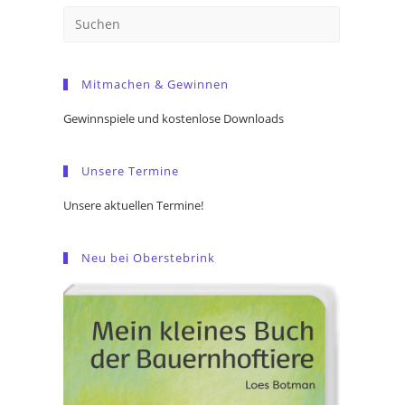
Press
Escape
to
Mitmachen & Gewinnen
close
the
Gewinnspiele und kostenlose Downloads
search
panel.
Unsere Termine
Unsere aktuellen Termine!
Neu bei Oberstebrink