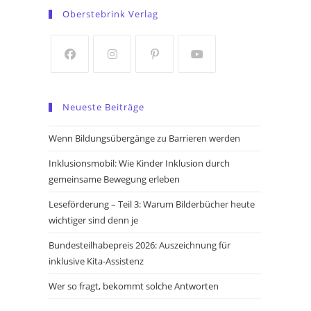
in
in
Oberstebrink Verlag
a
a
new
new
tab
tab
Opens
Opens
Opens
Opens
in
in
in
in
Neueste Beiträge
a
a
a
a
new
new
new
new
Wenn Bildungsübergänge zu Barrieren werden
tab
tab
tab
tab
Inklusionsmobil: Wie Kinder Inklusion durch
gemeinsame Bewegung erleben
Leseförderung – Teil 3: Warum Bilderbücher heute
wichtiger sind denn je
Bundesteilhabepreis 2026: Auszeichnung für
inklusive Kita-Assistenz
Wer so fragt, bekommt solche Antworten