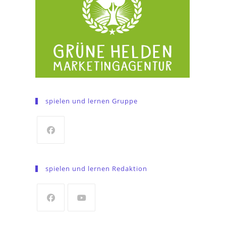
spielen und lernen Gruppe
Opens
in
spielen und lernen Redaktion
a
new
tab
Opens
Opens