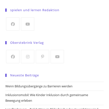
Opens
in
spielen und lernen Redaktion
a
new
tab
Opens
Opens
in
in
Oberstebrink Verlag
a
a
new
new
tab
tab
Opens
Opens
Opens
Opens
in
in
in
in
Neueste Beiträge
a
a
a
a
new
new
new
new
Wenn Bildungsübergänge zu Barrieren werden
tab
tab
tab
tab
Inklusionsmobil: Wie Kinder Inklusion durch gemeinsame
Bewegung erleben