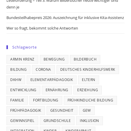
Leseförderung – Teil 3: Warum Bilderbücher heute wichtiger sind
denn je
Bundesteilhabepreis 2026: Auszeichnung für inklusive Kita-Assistenz
Wer so fragt, bekommt solche Antworten
Schlagworte
ARMIN KRENZ
BEWEGUNG
BILDERBUCH
BILDUNG
CORONA
DEUTSCHES KINDERHILFSWERK
DKHW
ELEMENTARPÄDAGOGIK
ELTERN
ENTWICKLUNG
ERNÄHRUNG
ERZIEHUNG
FAMILIE
FORTBILDUNG
FRÜHKINDLICHE BILDUNG
FRÜHPÄDAGOGIK
GESUNDHEIT
GEW
GEWINNSPIEL
GRUNDSCHULE
INKLUSION
INTEGRATION
KINDER
KINDERARMUT