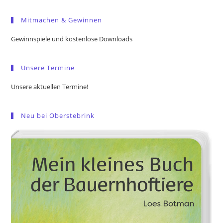
to
Mitmachen & Gewinnen
clo
the
Gewinnspiele und kostenlose Downloads
sea
pan
Unsere Termine
Unsere aktuellen Termine!
Neu bei Oberstebrink