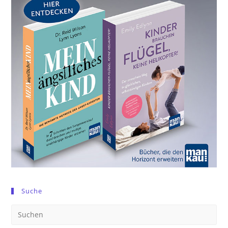
Suche
Pre
Es