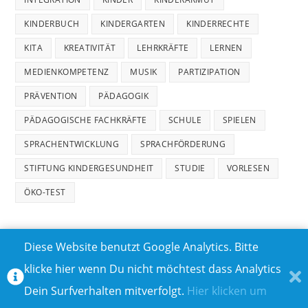
KINDERBUCH
KINDERGARTEN
KINDERRECHTE
KITA
KREATIVITÄT
LEHRKRÄFTE
LERNEN
MEDIENKOMPETENZ
MUSIK
PARTIZIPATION
PRÄVENTION
PÄDAGOGIK
PÄDAGOGISCHE FACHKRÄFTE
SCHULE
SPIELEN
SPRACHENTWICKLUNG
SPRACHFÖRDERUNG
STIFTUNG KINDERGESUNDHEIT
STUDIE
VORLESEN
ÖKO-TEST
Diese Website benutzt Google Analytics. Bitte
klicke hier wenn Du nicht möchtest dass Analytics
MEDIADATEN
DATENSCHUTZ
Dein Surfverhalten mitverfolgt.
Hier klicken um
TEILNAHMEBEDINGUNGEN FÜR GEWINNSPIELE
IMPRESSUM