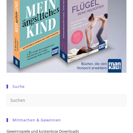
Suche
Pre
Es
to
Mitmachen & Gewinnen
clo
the
Gewinnspiele und kostenlose Downloads