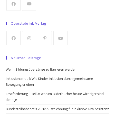
tab
Opens
Opens
in
in
Oberstebrink Verlag
a
a
new
new
tab
tab
Opens
Opens
Opens
Opens
in
in
in
in
Neueste Beiträge
a
a
a
a
new
new
new
new
Wenn Bildungsübergänge zu Barrieren werden
tab
tab
tab
tab
Inklusionsmobil: Wie Kinder Inklusion durch gemeinsame
Bewegung erleben
Leseförderung – Teil 3: Warum Bilderbücher heute wichtiger sind
denn je
Bundesteilhabepreis 2026: Auszeichnung für inklusive Kita-Assistenz