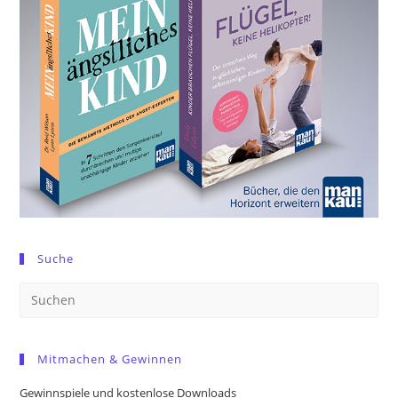
Suche
Pre
Es
to
Mitmachen & Gewinnen
clo
the
Gewinnspiele und kostenlose Downloads