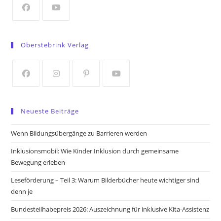
tab
Opens
Opens
in
in
Oberstebrink Verlag
a
a
new
new
tab
tab
Opens
Opens
Opens
Opens
in
in
in
in
Neueste Beiträge
a
a
a
a
new
new
new
new
Wenn Bildungsübergänge zu Barrieren werden
tab
tab
tab
tab
Inklusionsmobil: Wie Kinder Inklusion durch gemeinsame
Bewegung erleben
Leseförderung – Teil 3: Warum Bilderbücher heute wichtiger sind
denn je
Bundesteilhabepreis 2026: Auszeichnung für inklusive Kita-Assistenz