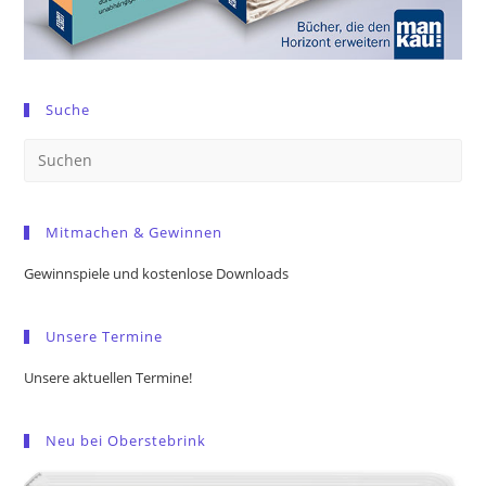
Suche
Pre
Es
to
Mitmachen & Gewinnen
clo
the
Gewinnspiele und kostenlose Downloads
sea
pan
Unsere Termine
Unsere aktuellen Termine!
Neu bei Oberstebrink