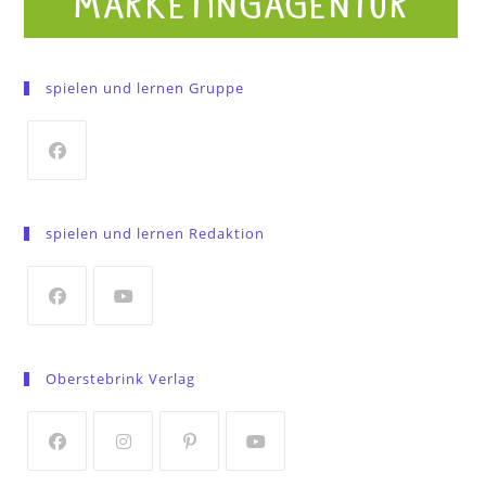
spielen und lernen Gruppe
Opens
in
spielen und lernen Redaktion
a
new
tab
Opens
Opens
in
in
Oberstebrink Verlag
a
a
new
new
tab
tab
Opens
Opens
Opens
Opens