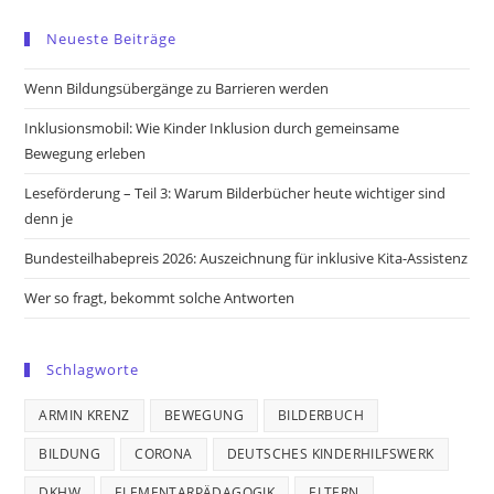
in
in
in
in
Neueste Beiträge
a
a
a
a
new
new
new
new
Wenn Bildungsübergänge zu Barrieren werden
tab
tab
tab
tab
Inklusionsmobil: Wie Kinder Inklusion durch gemeinsame
Bewegung erleben
Leseförderung – Teil 3: Warum Bilderbücher heute wichtiger sind
denn je
Bundesteilhabepreis 2026: Auszeichnung für inklusive Kita-Assistenz
Wer so fragt, bekommt solche Antworten
Schlagworte
ARMIN KRENZ
BEWEGUNG
BILDERBUCH
BILDUNG
CORONA
DEUTSCHES KINDERHILFSWERK
DKHW
ELEMENTARPÄDAGOGIK
ELTERN