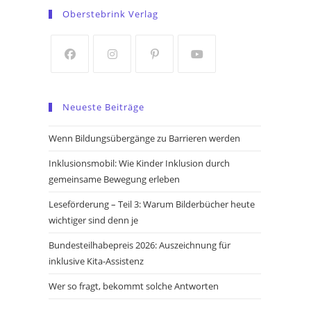
in
in
Oberstebrink Verlag
a
a
new
new
tab
tab
Opens
Opens
Opens
Opens
in
in
in
in
Neueste Beiträge
a
a
a
a
new
new
new
new
Wenn Bildungsübergänge zu Barrieren werden
tab
tab
tab
tab
Inklusionsmobil: Wie Kinder Inklusion durch
gemeinsame Bewegung erleben
Leseförderung – Teil 3: Warum Bilderbücher heute
wichtiger sind denn je
Bundesteilhabepreis 2026: Auszeichnung für
inklusive Kita-Assistenz
Wer so fragt, bekommt solche Antworten