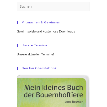
Press
Escape
to
Mitmachen & Gewinnen
close
the
Gewinnspiele und kostenlose Downloads
search
panel.
Unsere Termine
Unsere aktuellen Termine!
Neu bei Oberstebrink