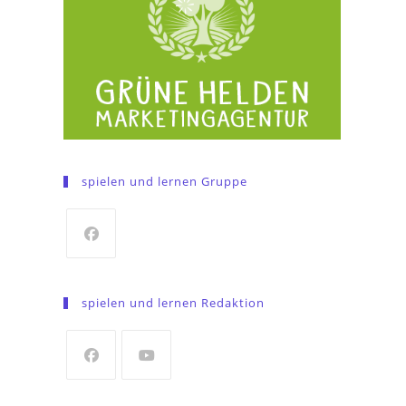
spielen und lernen Gruppe
Opens
in
spielen und lernen Redaktion
a
new
tab
Opens
Opens