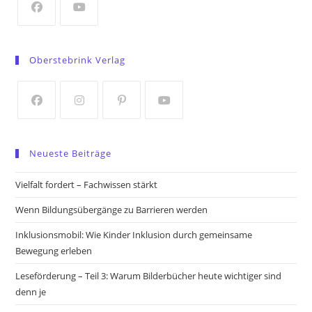
tab
Opens
Opens
in
in
Oberstebrink Verlag
a
a
new
new
tab
tab
Opens
Opens
Opens
Opens
in
in
in
in
Neueste Beiträge
a
a
a
a
new
new
new
new
Vielfalt fordert – Fachwissen stärkt
tab
tab
tab
tab
Wenn Bildungsübergänge zu Barrieren werden
Inklusionsmobil: Wie Kinder Inklusion durch gemeinsame
Bewegung erleben
Leseförderung – Teil 3: Warum Bilderbücher heute wichtiger sind
denn je