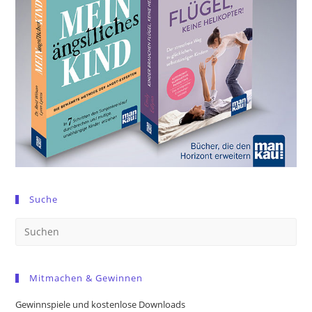
Suche
Pre
Es
to
Mitmachen & Gewinnen
clo
the
Gewinnspiele und kostenlose Downloads