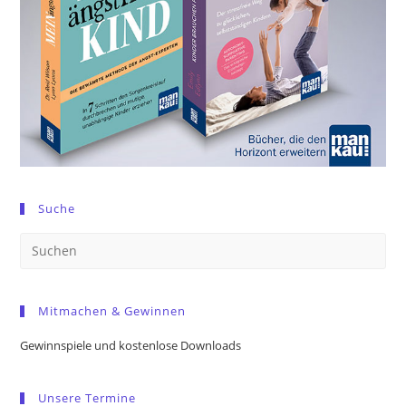
Suche
Pre
Es
to
Mitmachen & Gewinnen
clo
the
Gewinnspiele und kostenlose Downloads
sea
pan
Unsere Termine