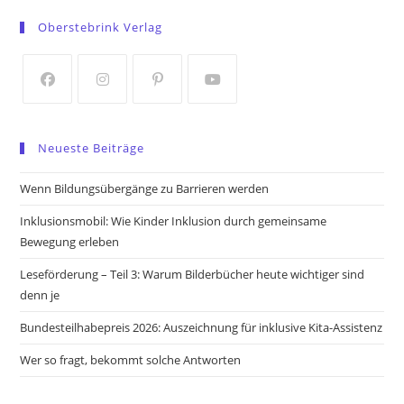
in
in
Oberstebrink Verlag
a
a
new
new
tab
tab
Opens
Opens
Opens
Opens
in
in
in
in
Neueste Beiträge
a
a
a
a
new
new
new
new
Wenn Bildungsübergänge zu Barrieren werden
tab
tab
tab
tab
Inklusionsmobil: Wie Kinder Inklusion durch gemeinsame
Bewegung erleben
Leseförderung – Teil 3: Warum Bilderbücher heute wichtiger sind
denn je
Bundesteilhabepreis 2026: Auszeichnung für inklusive Kita-Assistenz
Wer so fragt, bekommt solche Antworten