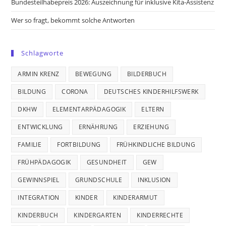
Bundesteilhabepreis 2026: Auszeichnung für inklusive Kita-Assistenz
Wer so fragt, bekommt solche Antworten
Schlagworte
ARMIN KRENZ
BEWEGUNG
BILDERBUCH
BILDUNG
CORONA
DEUTSCHES KINDERHILFSWERK
DKHW
ELEMENTARPÄDAGOGIK
ELTERN
ENTWICKLUNG
ERNÄHRUNG
ERZIEHUNG
FAMILIE
FORTBILDUNG
FRÜHKINDLICHE BILDUNG
FRÜHPÄDAGOGIK
GESUNDHEIT
GEW
GEWINNSPIEL
GRUNDSCHULE
INKLUSION
INTEGRATION
KINDER
KINDERARMUT
KINDERBUCH
KINDERGARTEN
KINDERRECHTE