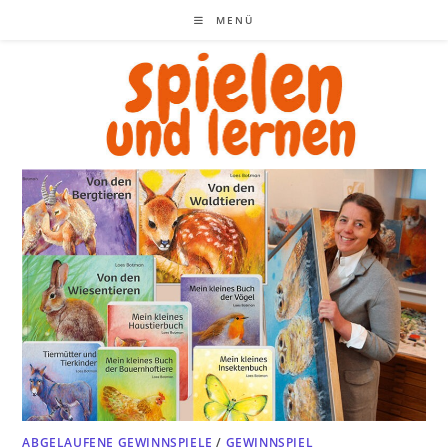
Zum
MENÜ
Inhalt
springen
ABGELAUFENE GEWINNSPIELE
/
GEWINNSPIEL