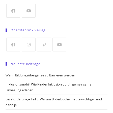
new
tab
Opens
Opens
in
in
Oberstebrink Verlag
a
a
new
new
tab
tab
Opens
Opens
Opens
Opens
in
in
in
in
Neueste Beiträge
a
a
a
a
new
new
new
new
Wenn Bildungsübergänge zu Barrieren werden
tab
tab
tab
tab
Inklusionsmobil: Wie Kinder Inklusion durch gemeinsame
Bewegung erleben
Leseförderung – Teil 3: Warum Bilderbücher heute wichtiger sind
denn je