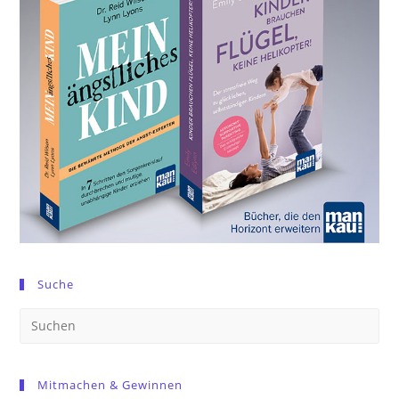
Suche
Pre
Es
to
Mitmachen & Gewinnen
clo