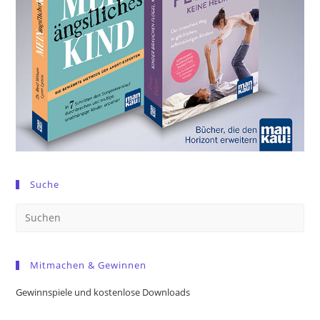
Suche
Pre
Es
to
Mitmachen & Gewinnen
clo
the
Gewinnspiele und kostenlose Downloads
sea
pan