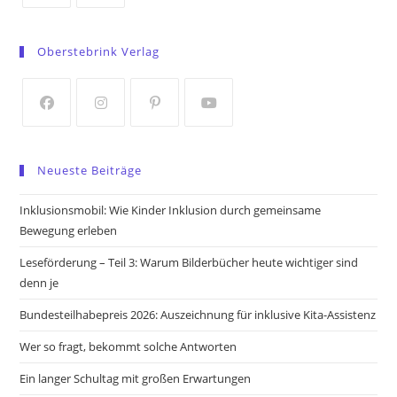
Opens
Opens
in
in
Oberstebrink Verlag
a
a
new
new
tab
tab
Opens
Opens
Opens
Opens
in
in
in
in
Neueste Beiträge
a
a
a
a
new
new
new
new
Inklusionsmobil: Wie Kinder Inklusion durch gemeinsame
tab
tab
tab
tab
Bewegung erleben
Leseförderung – Teil 3: Warum Bilderbücher heute wichtiger sind
denn je
Bundesteilhabepreis 2026: Auszeichnung für inklusive Kita-Assistenz
Wer so fragt, bekommt solche Antworten
Ein langer Schultag mit großen Erwartungen