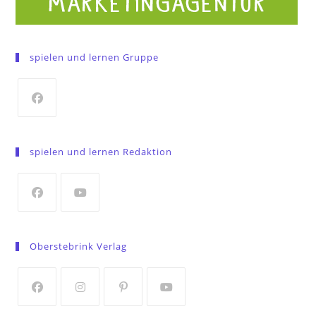
spielen und lernen Gruppe
Opens
in
spielen und lernen Redaktion
a
new
tab
Opens
Opens
in
in
Oberstebrink Verlag
a
a
new
new
tab
tab
Opens
Opens
Opens
Opens