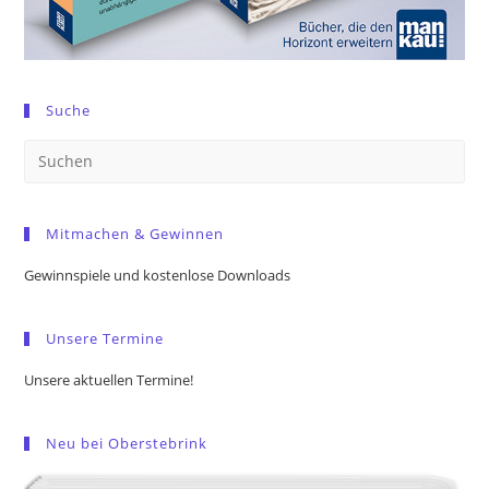
Suche
Pre
Es
to
Mitmachen & Gewinnen
clo
the
Gewinnspiele und kostenlose Downloads
sea
pan
Unsere Termine
Unsere aktuellen Termine!
Neu bei Oberstebrink