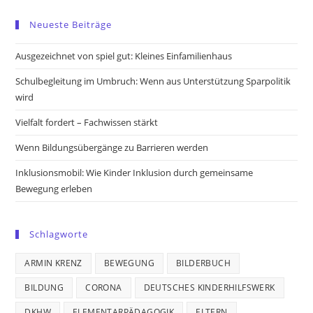
in
in
in
in
Neueste Beiträge
a
a
a
a
new
new
new
new
Ausgezeichnet von spiel gut: Kleines Einfamilienhaus
tab
tab
tab
tab
Schulbegleitung im Umbruch: Wenn aus Unterstützung Sparpolitik
wird
Vielfalt fordert – Fachwissen stärkt
Wenn Bildungsübergänge zu Barrieren werden
Inklusionsmobil: Wie Kinder Inklusion durch gemeinsame
Bewegung erleben
Schlagworte
ARMIN KRENZ
BEWEGUNG
BILDERBUCH
BILDUNG
CORONA
DEUTSCHES KINDERHILFSWERK
DKHW
ELEMENTARPÄDAGOGIK
ELTERN