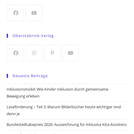
new
tab
Opens
Opens
in
in
Oberstebrink Verlag
a
a
new
new
tab
tab
Opens
Opens
Opens
Opens
in
in
in
in
Neueste Beiträge
a
a
a
a
new
new
new
new
Inklusionsmobil: Wie Kinder Inklusion durch gemeinsame
tab
tab
tab
tab
Bewegung erleben
Leseförderung – Teil 3: Warum Bilderbücher heute wichtiger sind
denn je
Bundesteilhabepreis 2026: Auszeichnung für inklusive Kita-Assistenz