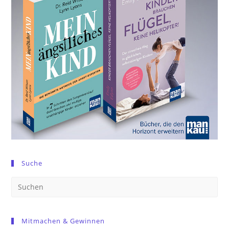
Suche
Pre
Es
to
Mitmachen & Gewinnen
clo