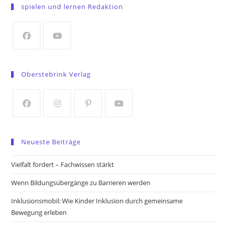
in
spielen und lernen Redaktion
a
new
tab
Opens
Opens
in
in
Oberstebrink Verlag
a
a
new
new
tab
tab
Opens
Opens
Opens
Opens
in
in
in
in
Neueste Beiträge
a
a
a
a
new
new
new
new
Vielfalt fordert – Fachwissen stärkt
tab
tab
tab
tab
Wenn Bildungsübergänge zu Barrieren werden
Inklusionsmobil: Wie Kinder Inklusion durch gemeinsame
Bewegung erleben