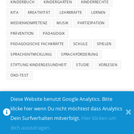
KINDERBUCH
KINDERGARTEN
KINDERRECHTE
KITA
KREATIVITÄT
LEHRKRÄFTE
LERNEN
MEDIENKOMPETENZ
MUSIK
PARTIZIPATION
PRÄVENTION
PÄDAGOGIK
PÄDAGOGISCHE FACHKRÄFTE
SCHULE
SPIELEN
SPRACHENTWICKLUNG
SPRACHFÖRDERUNG
STIFTUNG KINDERGESUNDHEIT
STUDIE
VORLESEN
ÖKO-TEST
Diese Website benutzt Google Analytics. Bitte
klicke hier wenn Du nicht möchtest dass Analytics
MEDIADATEN
DATENSCHUTZ
Dein Surfverhalten mitverfolgt.
Hier klicken um
TEILNAHMEBEDINGUNGEN FÜR GEWINNSPIELE
IMPRESSUM
dich auszutragen.
ÜBER UNS I
KONTAKT I
© COPYRIGHT 2023