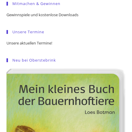
Mitmachen & Gewinnen
clo
the
Gewinnspiele und kostenlose Downloads
sea
pan
Unsere Termine
Unsere aktuellen Termine!
Neu bei Oberstebrink