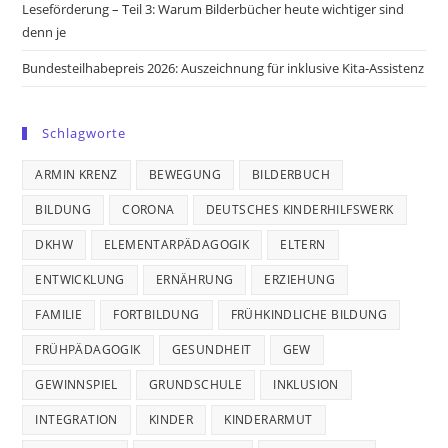
Leseförderung – Teil 3: Warum Bilderbücher heute wichtiger sind
denn je
Bundesteilhabepreis 2026: Auszeichnung für inklusive Kita-Assistenz
Schlagworte
ARMIN KRENZ
BEWEGUNG
BILDERBUCH
BILDUNG
CORONA
DEUTSCHES KINDERHILFSWERK
DKHW
ELEMENTARPÄDAGOGIK
ELTERN
ENTWICKLUNG
ERNÄHRUNG
ERZIEHUNG
FAMILIE
FORTBILDUNG
FRÜHKINDLICHE BILDUNG
FRÜHPÄDAGOGIK
GESUNDHEIT
GEW
GEWINNSPIEL
GRUNDSCHULE
INKLUSION
INTEGRATION
KINDER
KINDERARMUT