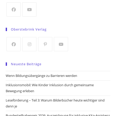
new
tab
Opens
Opens
in
in
Oberstebrink Verlag
a
a
new
new
tab
tab
Opens
Opens
Opens
Opens
in
in
in
in
Neueste Beiträge
a
a
a
a
new
new
new
new
Wenn Bildungsübergänge zu Barrieren werden
tab
tab
tab
tab
Inklusionsmobil: Wie Kinder Inklusion durch gemeinsame
Bewegung erleben
Leseförderung – Teil 3: Warum Bilderbücher heute wichtiger sind
denn je
Bundesteilhabepreis 2026: Auszeichnung für inklusive Kita-Assistenz