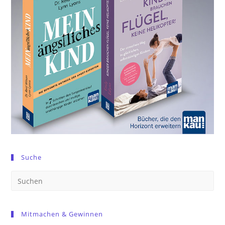
Suche
Pre
Es
to
Mitmachen & Gewinnen
clo