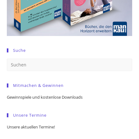
Suche
Pre
Es
to
Mitmachen & Gewinnen
clo
the
Gewinnspiele und kostenlose Downloads
sea
pan
Unsere Termine
Unsere aktuellen Termine!