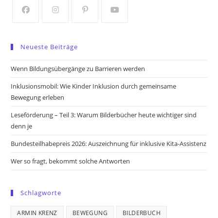
tab
tab
Opens
Opens
Opens
Opens
in
in
in
in
Neueste Beiträge
a
a
a
a
new
new
new
new
Wenn Bildungsübergänge zu Barrieren werden
tab
tab
tab
tab
Inklusionsmobil: Wie Kinder Inklusion durch gemeinsame
Bewegung erleben
Leseförderung – Teil 3: Warum Bilderbücher heute wichtiger sind
denn je
Bundesteilhabepreis 2026: Auszeichnung für inklusive Kita-Assistenz
Wer so fragt, bekommt solche Antworten
Schlagworte
ARMIN KRENZ
BEWEGUNG
BILDERBUCH