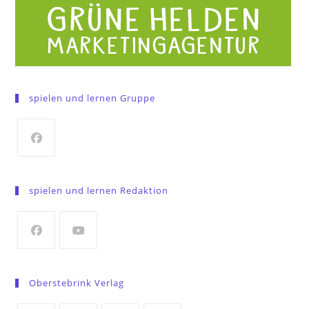
spielen und lernen Gruppe
Opens
in
spielen und lernen Redaktion
a
new
tab
Opens
Opens
in
in
Oberstebrink Verlag
a
a
new
new