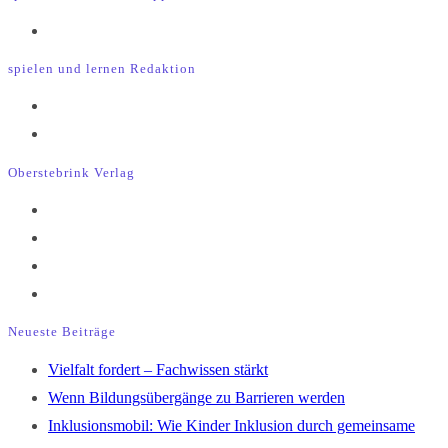
Opens
in
spielen und lernen Redaktion
a
Opens
new
in
Opens
tab
a
in
Oberstebrink Verlag
new
a
Opens
tab
new
in
Opens
tab
a
in
Opens
new
a
in
Opens
tab
new
a
in
Neueste Beiträge
tab
new
a
Vielfalt fordert – Fachwissen stärkt
tab
new
Wenn Bildungsübergänge zu Barrieren werden
tab
Inklusionsmobil: Wie Kinder Inklusion durch gemeinsame