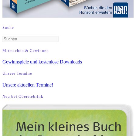
Suche
Press
Escape
Mitmachen & Gewinnen
to
Gewinnspiele und kostenlose Downloads
close
the
Unsere Termine
search
Unsere aktuellen Termine!
panel.
Neu bei Oberstebrink