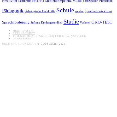
lernen
Kreativität
Musik
Medienkompetenz
Lehrkräfte
Partizipation
Prävention
Schule
Pädagogik
Sprachentwicklung
pädagogische Fachkräfte
spielen
Studie
ÖKO-TEST
Sprachförderung
Stiftung Kindergesundheit
Vorlesen
MEDIADATEN
DATENSCHUTZ
TEILNAHMEBEDINGUNGEN FÜR GEWINNSPIELE
IMPRESSUM
ÜBER UNS I
KONTAKT I
© COPYRIGHT 2023