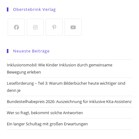
in
in
Oberstebrink Verlag
a
a
new
new
tab
tab
Opens
Opens
Opens
Opens
in
in
in
in
Neueste Beiträge
a
a
a
a
new
new
new
new
Inklusionsmobil: Wie Kinder Inklusion durch gemeinsame
tab
tab
tab
tab
Bewegung erleben
Leseförderung – Teil 3: Warum Bilderbücher heute wichtiger sind
denn je
Bundesteilhabepreis 2026: Auszeichnung für inklusive Kita-Assistenz
Wer so fragt, bekommt solche Antworten
Ein langer Schultag mit großen Erwartungen