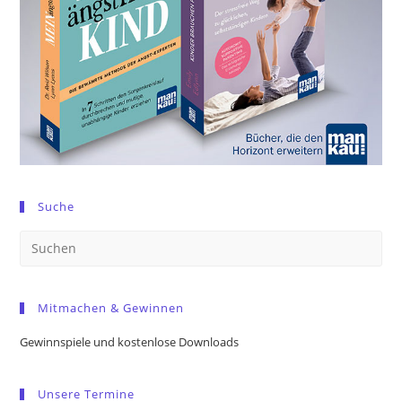
Suche
Pre
Es
to
Mitmachen & Gewinnen
clo
the
Gewinnspiele und kostenlose Downloads
sea
pan
Unsere Termine