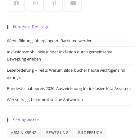
tab
tab
Opens
Opens
Opens
Opens
in
in
in
in
Neueste Beiträge
a
a
a
a
new
new
new
new
Wenn Bildungsübergänge zu Barrieren werden
tab
tab
tab
tab
Inklusionsmobil: Wie Kinder Inklusion durch gemeinsame
Bewegung erleben
Leseförderung – Teil 3: Warum Bilderbücher heute wichtiger sind
denn je
Bundesteilhabepreis 2026: Auszeichnung für inklusive Kita-Assistenz
Wer so fragt, bekommt solche Antworten
Schlagworte
ARMIN KRENZ
BEWEGUNG
BILDERBUCH