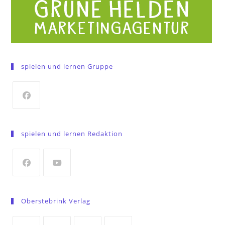
spielen und lernen Gruppe
Opens
in
spielen und lernen Redaktion
a
new
tab
Opens
Opens
in
in
Oberstebrink Verlag
a
a
new
new