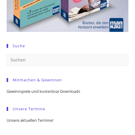
Suche
Pre
Es
to
Mitmachen & Gewinnen
clo
the
Gewinnspiele und kostenlose Downloads
sea
pan
Unsere Termine
Unsere aktuellen Termine!