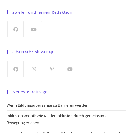
Opens
in
spielen und lernen Redaktion
a
new
tab
Opens
Opens
in
in
Oberstebrink Verlag
a
a
new
new
tab
tab
Opens
Opens
Opens
Opens
in
in
in
in
Neueste Beiträge
a
a
a
a
new
new
new
new
Wenn Bildungsübergänge zu Barrieren werden
tab
tab
tab
tab
Inklusionsmobil: Wie Kinder Inklusion durch gemeinsame
Bewegung erleben