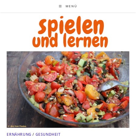
Zum
MENÜ
Inhalt
springen
ERNÄHRUNG
/
GESUNDHEIT