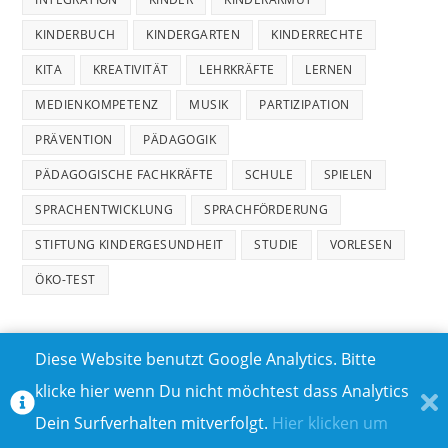
KINDERBUCH
KINDERGARTEN
KINDERRECHTE
KITA
KREATIVITÄT
LEHRKRÄFTE
LERNEN
MEDIENKOMPETENZ
MUSIK
PARTIZIPATION
PRÄVENTION
PÄDAGOGIK
PÄDAGOGISCHE FACHKRÄFTE
SCHULE
SPIELEN
SPRACHENTWICKLUNG
SPRACHFÖRDERUNG
STIFTUNG KINDERGESUNDHEIT
STUDIE
VORLESEN
ÖKO-TEST
Diese Website benutzt Google Analytics. Bitte
klicke hier wenn Du nicht möchtest dass Analytics
MEDIADATEN
DATENSCHUTZ
Dein Surfverhalten mitverfolgt.
Hier klicken um
TEILNAHMEBEDINGUNGEN FÜR GEWINNSPIELE
IMPRESSUM