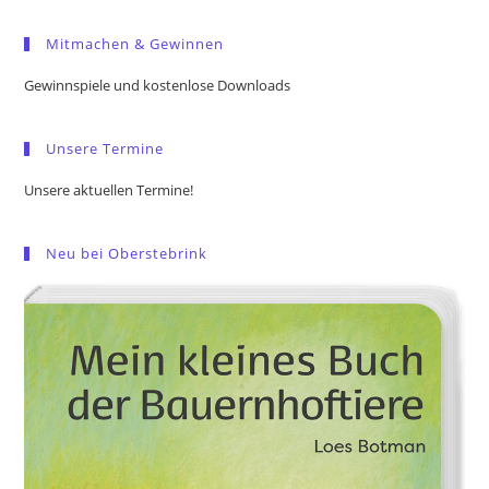
to
Mitmachen & Gewinnen
clo
the
Gewinnspiele und kostenlose Downloads
sea
pan
Unsere Termine
Unsere aktuellen Termine!
Neu bei Oberstebrink