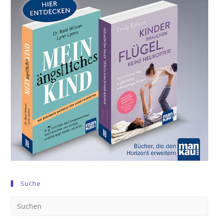
Suche
Pre
Es