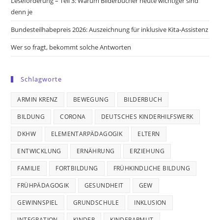
Leseförderung – Teil 3: Warum Bilderbücher heute wichtiger sind
denn je
Bundesteilhabepreis 2026: Auszeichnung für inklusive Kita-Assistenz
Wer so fragt, bekommt solche Antworten
Schlagworte
ARMIN KRENZ
BEWEGUNG
BILDERBUCH
BILDUNG
CORONA
DEUTSCHES KINDERHILFSWERK
DKHW
ELEMENTARPÄDAGOGIK
ELTERN
ENTWICKLUNG
ERNÄHRUNG
ERZIEHUNG
FAMILIE
FORTBILDUNG
FRÜHKINDLICHE BILDUNG
FRÜHPÄDAGOGIK
GESUNDHEIT
GEW
GEWINNSPIEL
GRUNDSCHULE
INKLUSION
INTEGRATION
KINDER
KINDERARMUT