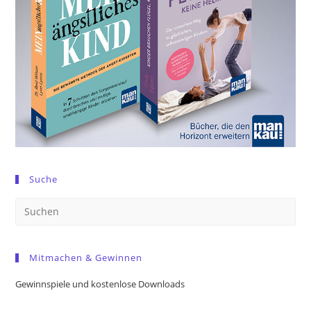
Suche
Pre
Es
to
Mitmachen & Gewinnen
clo
the
Gewinnspiele und kostenlose Downloads
sea
pan