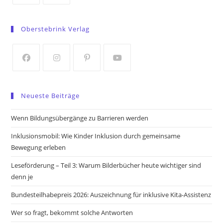
Opens
Opens
in
in
Oberstebrink Verlag
a
a
new
new
tab
tab
Opens
Opens
Opens
Opens
in
in
in
in
Neueste Beiträge
a
a
a
a
new
new
new
new
Wenn Bildungsübergänge zu Barrieren werden
tab
tab
tab
tab
Inklusionsmobil: Wie Kinder Inklusion durch gemeinsame
Bewegung erleben
Leseförderung – Teil 3: Warum Bilderbücher heute wichtiger sind
denn je
Bundesteilhabepreis 2026: Auszeichnung für inklusive Kita-Assistenz
Wer so fragt, bekommt solche Antworten