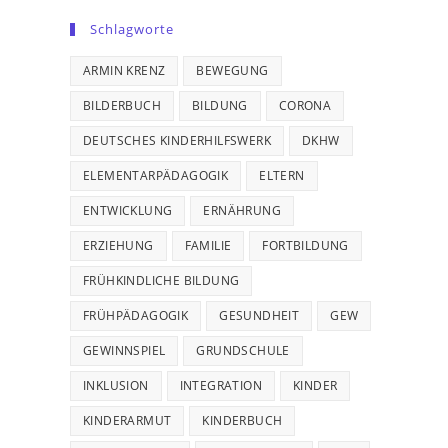
Schlagworte
ARMIN KRENZ
BEWEGUNG
BILDERBUCH
BILDUNG
CORONA
DEUTSCHES KINDERHILFSWERK
DKHW
ELEMENTARPÄDAGOGIK
ELTERN
ENTWICKLUNG
ERNÄHRUNG
ERZIEHUNG
FAMILIE
FORTBILDUNG
FRÜHKINDLICHE BILDUNG
FRÜHPÄDAGOGIK
GESUNDHEIT
GEW
GEWINNSPIEL
GRUNDSCHULE
INKLUSION
INTEGRATION
KINDER
KINDERARMUT
KINDERBUCH