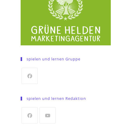
spielen und lernen Gruppe
Opens
in
spielen und lernen Redaktion
a
new
tab
Opens
Opens