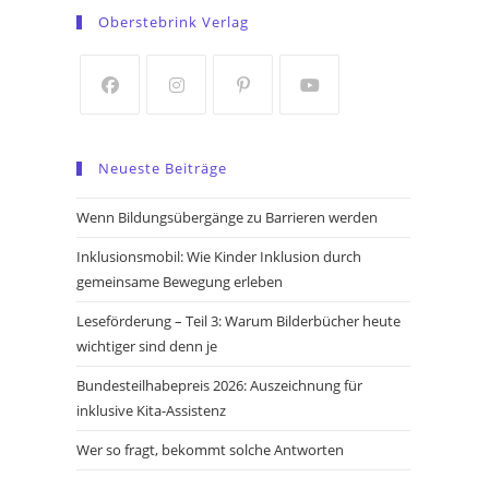
in
in
Oberstebrink Verlag
a
a
new
new
tab
tab
Opens
Opens
Opens
Opens
in
in
in
in
Neueste Beiträge
a
a
a
a
new
new
new
new
Wenn Bildungsübergänge zu Barrieren werden
tab
tab
tab
tab
Inklusionsmobil: Wie Kinder Inklusion durch
gemeinsame Bewegung erleben
Leseförderung – Teil 3: Warum Bilderbücher heute
wichtiger sind denn je
Bundesteilhabepreis 2026: Auszeichnung für
inklusive Kita-Assistenz
Wer so fragt, bekommt solche Antworten