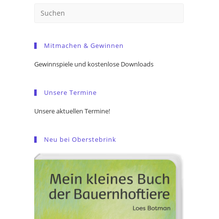
Press
Escape
to
Mitmachen & Gewinnen
close
the
Gewinnspiele und kostenlose Downloads
search
panel.
Unsere Termine
Unsere aktuellen Termine!
Neu bei Oberstebrink