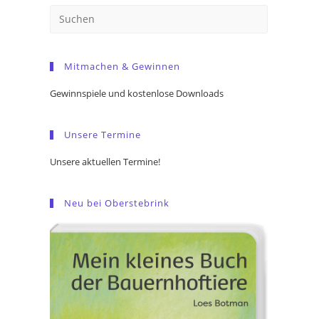
Press
Escape
to
Mitmachen & Gewinnen
close
the
Gewinnspiele und kostenlose Downloads
search
panel.
Unsere Termine
Unsere aktuellen Termine!
Neu bei Oberstebrink