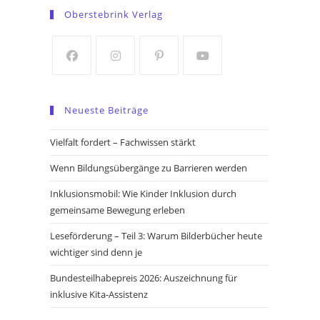
in
in
Oberstebrink Verlag
a
a
new
new
tab
tab
Opens
Opens
Opens
Opens
in
in
in
in
Neueste Beiträge
a
a
a
a
new
new
new
new
Vielfalt fordert – Fachwissen stärkt
tab
tab
tab
tab
Wenn Bildungsübergänge zu Barrieren werden
Inklusionsmobil: Wie Kinder Inklusion durch
gemeinsame Bewegung erleben
Leseförderung – Teil 3: Warum Bilderbücher heute
wichtiger sind denn je
Bundesteilhabepreis 2026: Auszeichnung für
inklusive Kita-Assistenz