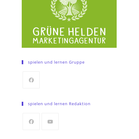
spielen und lernen Gruppe
Opens
in
spielen und lernen Redaktion
a
new
tab
Opens
Opens