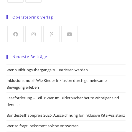
Opens
Opens
in
in
Oberstebrink Verlag
a
a
new
new
tab
tab
Opens
Opens
Opens
Opens
in
in
in
in
Neueste Beiträge
a
a
a
a
new
new
new
new
Wenn Bildungsübergänge zu Barrieren werden
tab
tab
tab
tab
Inklusionsmobil: Wie Kinder Inklusion durch gemeinsame
Bewegung erleben
Leseförderung – Teil 3: Warum Bilderbücher heute wichtiger sind
denn je
Bundesteilhabepreis 2026: Auszeichnung für inklusive Kita-Assistenz
Wer so fragt, bekommt solche Antworten