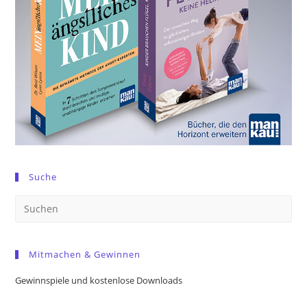
Suche
Pre
Es
to
Mitmachen & Gewinnen
clo
the
Gewinnspiele und kostenlose Downloads
sea
pan