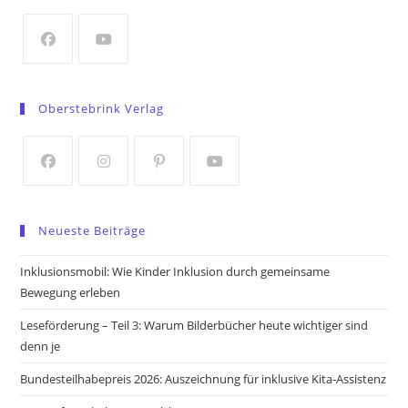
new
tab
Opens
Opens
in
in
Oberstebrink Verlag
a
a
new
new
tab
tab
Opens
Opens
Opens
Opens
in
in
in
in
Neueste Beiträge
a
a
a
a
new
new
new
new
Inklusionsmobil: Wie Kinder Inklusion durch gemeinsame
tab
tab
tab
tab
Bewegung erleben
Leseförderung – Teil 3: Warum Bilderbücher heute wichtiger sind
denn je
Bundesteilhabepreis 2026: Auszeichnung für inklusive Kita-Assistenz