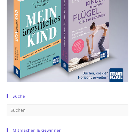
Suche
Pre
Es
to
Mitmachen & Gewinnen
clo