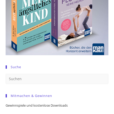
Suche
Pre
Es
to
Mitmachen & Gewinnen
clo
the
Gewinnspiele und kostenlose Downloads
sea