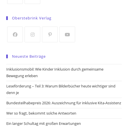
Opens
Opens
in
in
Oberstebrink Verlag
a
a
new
new
tab
tab
Opens
Opens
Opens
Opens
in
in
in
in
Neueste Beiträge
a
a
a
a
new
new
new
new
Inklusionsmobil: Wie Kinder Inklusion durch gemeinsame
tab
tab
tab
tab
Bewegung erleben
Leseförderung – Teil 3: Warum Bilderbücher heute wichtiger sind
denn je
Bundesteilhabepreis 2026: Auszeichnung für inklusive Kita-Assistenz
Wer so fragt, bekommt solche Antworten
Ein langer Schultag mit großen Erwartungen