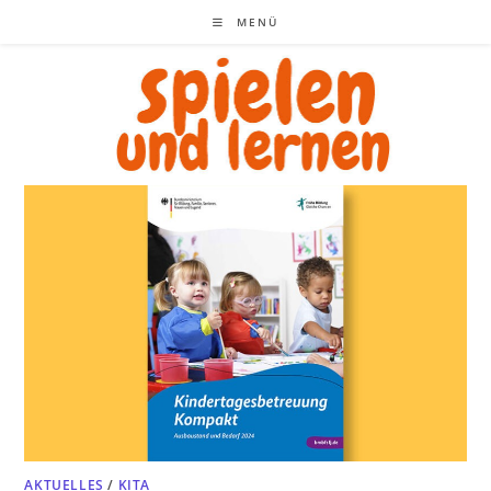
Zum
MENÜ
Inhalt
springen
AKTUELLES
/
KITA