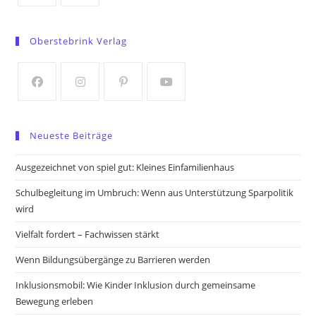
Opens
Opens
in
in
Oberstebrink Verlag
a
a
new
new
tab
tab
Opens
Opens
Opens
Opens
in
in
in
in
Neueste Beiträge
a
a
a
a
new
new
new
new
Ausgezeichnet von spiel gut: Kleines Einfamilienhaus
tab
tab
tab
tab
Schulbegleitung im Umbruch: Wenn aus Unterstützung Sparpolitik
wird
Vielfalt fordert – Fachwissen stärkt
Wenn Bildungsübergänge zu Barrieren werden
Inklusionsmobil: Wie Kinder Inklusion durch gemeinsame
Bewegung erleben