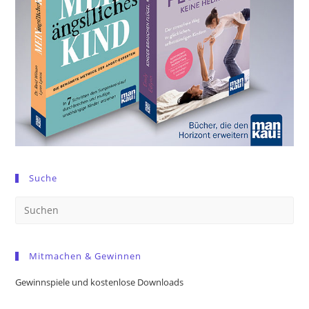
Suche
Pre
Es
to
Mitmachen & Gewinnen
clo
the
Gewinnspiele und kostenlose Downloads
sea
pan