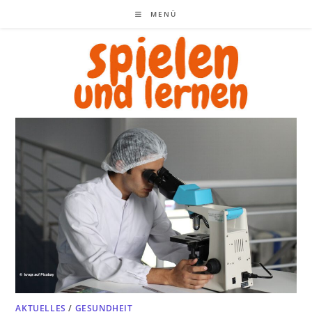
Zum
MENÜ
Inhalt
springen
AKTUELLES
/
GESUNDHEIT