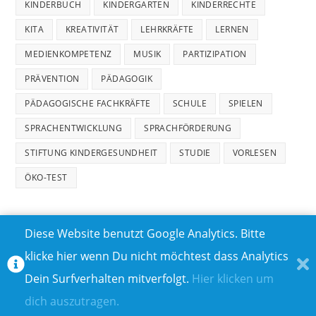
KINDERBUCH
KINDERGARTEN
KINDERRECHTE
KITA
KREATIVITÄT
LEHRKRÄFTE
LERNEN
MEDIENKOMPETENZ
MUSIK
PARTIZIPATION
PRÄVENTION
PÄDAGOGIK
PÄDAGOGISCHE FACHKRÄFTE
SCHULE
SPIELEN
SPRACHENTWICKLUNG
SPRACHFÖRDERUNG
STIFTUNG KINDERGESUNDHEIT
STUDIE
VORLESEN
ÖKO-TEST
Diese Website benutzt Google Analytics. Bitte
klicke hier wenn Du nicht möchtest dass Analytics
MEDIADATEN
DATENSCHUTZ
Dein Surfverhalten mitverfolgt.
Hier klicken um
TEILNAHMEBEDINGUNGEN FÜR GEWINNSPIELE
IMPRESSUM
dich auszutragen.
ÜBER UNS I
KONTAKT I
© COPYRIGHT 2023