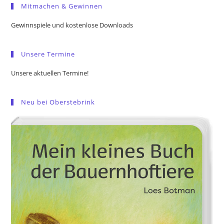
Mitmachen & Gewinnen
clo
the
Gewinnspiele und kostenlose Downloads
sea
pan
Unsere Termine
Unsere aktuellen Termine!
Neu bei Oberstebrink