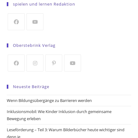
in
spielen und lernen Redaktion
a
new
tab
Opens
Opens
in
in
Oberstebrink Verlag
a
a
new
new
tab
tab
Opens
Opens
Opens
Opens
in
in
in
in
Neueste Beiträge
a
a
a
a
new
new
new
new
Wenn Bildungsübergänge zu Barrieren werden
tab
tab
tab
tab
Inklusionsmobil: Wie Kinder Inklusion durch gemeinsame
Bewegung erleben
Leseförderung – Teil 3: Warum Bilderbücher heute wichtiger sind
denn je