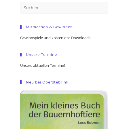
Press
Escape
to
Mitmachen & Gewinnen
close
the
Gewinnspiele und kostenlose Downloads
search
panel.
Unsere Termine
Unsere aktuellen Termine!
Neu bei Oberstebrink