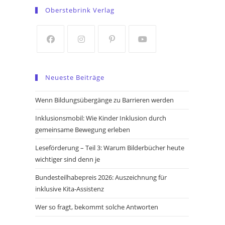
in
in
Oberstebrink Verlag
a
a
new
new
tab
tab
Opens
Opens
Opens
Opens
in
in
in
in
Neueste Beiträge
a
a
a
a
new
new
new
new
Wenn Bildungsübergänge zu Barrieren werden
tab
tab
tab
tab
Inklusionsmobil: Wie Kinder Inklusion durch
gemeinsame Bewegung erleben
Leseförderung – Teil 3: Warum Bilderbücher heute
wichtiger sind denn je
Bundesteilhabepreis 2026: Auszeichnung für
inklusive Kita-Assistenz
Wer so fragt, bekommt solche Antworten