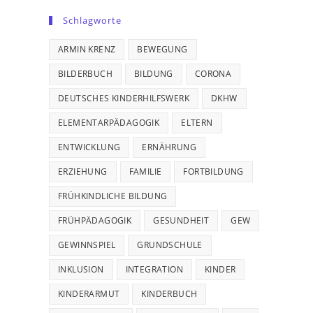
Schlagworte
ARMIN KRENZ
BEWEGUNG
BILDERBUCH
BILDUNG
CORONA
DEUTSCHES KINDERHILFSWERK
DKHW
ELEMENTARPÄDAGOGIK
ELTERN
ENTWICKLUNG
ERNÄHRUNG
ERZIEHUNG
FAMILIE
FORTBILDUNG
FRÜHKINDLICHE BILDUNG
FRÜHPÄDAGOGIK
GESUNDHEIT
GEW
GEWINNSPIEL
GRUNDSCHULE
INKLUSION
INTEGRATION
KINDER
KINDERARMUT
KINDERBUCH