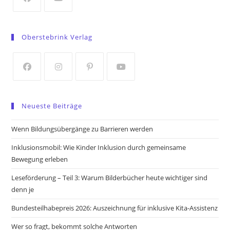
tab
Opens
Opens
in
in
Oberstebrink Verlag
a
a
new
new
tab
tab
Opens
Opens
Opens
Opens
in
in
in
in
Neueste Beiträge
a
a
a
a
new
new
new
new
Wenn Bildungsübergänge zu Barrieren werden
tab
tab
tab
tab
Inklusionsmobil: Wie Kinder Inklusion durch gemeinsame
Bewegung erleben
Leseförderung – Teil 3: Warum Bilderbücher heute wichtiger sind
denn je
Bundesteilhabepreis 2026: Auszeichnung für inklusive Kita-Assistenz
Wer so fragt, bekommt solche Antworten