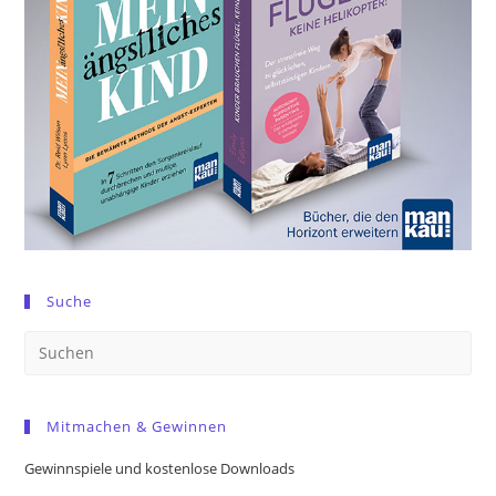
Suche
Pre
Es
to
Mitmachen & Gewinnen
clo
the
Gewinnspiele und kostenlose Downloads
sea