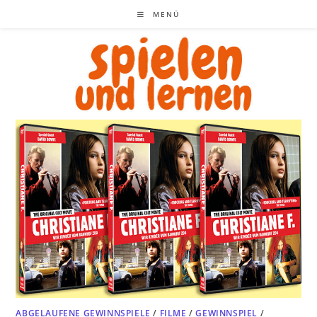
Zum
MENÜ
Inhalt
springen
ABGELAUFENE GEWINNSPIELE
/
FILME
/
GEWINNSPIEL
/