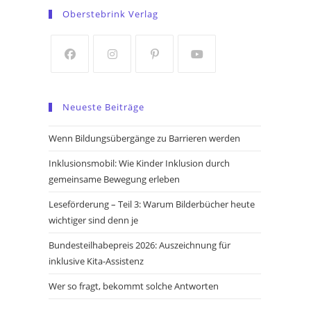
in
in
Oberstebrink Verlag
a
a
new
new
tab
tab
Opens
Opens
Opens
Opens
in
in
in
in
Neueste Beiträge
a
a
a
a
new
new
new
new
Wenn Bildungsübergänge zu Barrieren werden
tab
tab
tab
tab
Inklusionsmobil: Wie Kinder Inklusion durch
gemeinsame Bewegung erleben
Leseförderung – Teil 3: Warum Bilderbücher heute
wichtiger sind denn je
Bundesteilhabepreis 2026: Auszeichnung für
inklusive Kita-Assistenz
Wer so fragt, bekommt solche Antworten