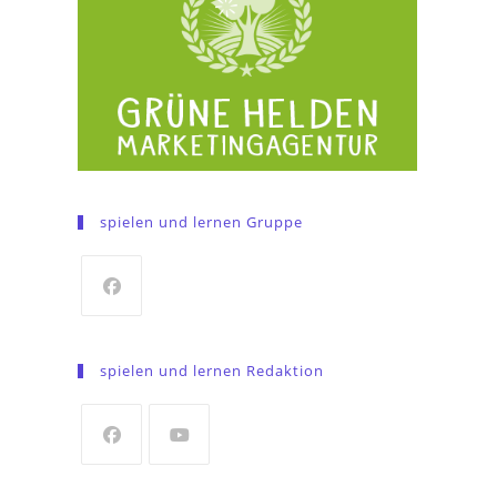
spielen und lernen Gruppe
Opens
in
spielen und lernen Redaktion
a
new
tab
Opens
Opens