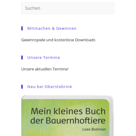
Press
Escape
to
Mitmachen & Gewinnen
close
the
Gewinnspiele und kostenlose Downloads
search
panel.
Unsere Termine
Unsere aktuellen Termine!
Neu bei Oberstebrink