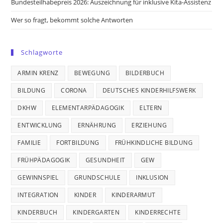
Bundesteilhabepreis 2026: Auszeichnung für inklusive Kita-Assistenz
Wer so fragt, bekommt solche Antworten
Schlagworte
ARMIN KRENZ
BEWEGUNG
BILDERBUCH
BILDUNG
CORONA
DEUTSCHES KINDERHILFSWERK
DKHW
ELEMENTARPÄDAGOGIK
ELTERN
ENTWICKLUNG
ERNÄHRUNG
ERZIEHUNG
FAMILIE
FORTBILDUNG
FRÜHKINDLICHE BILDUNG
FRÜHPÄDAGOGIK
GESUNDHEIT
GEW
GEWINNSPIEL
GRUNDSCHULE
INKLUSION
INTEGRATION
KINDER
KINDERARMUT
KINDERBUCH
KINDERGARTEN
KINDERRECHTE