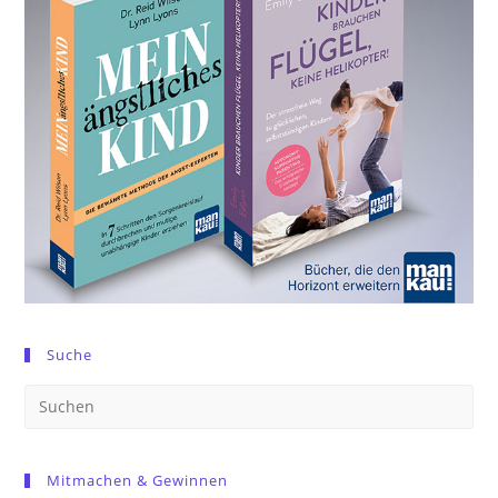
Suche
Pre
Es
to
Mitmachen & Gewinnen
clo