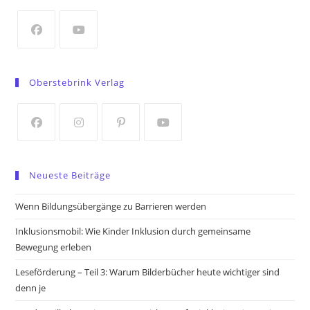
new
tab
Opens
Opens
in
in
Oberstebrink Verlag
a
a
new
new
tab
tab
Opens
Opens
Opens
Opens
in
in
in
in
Neueste Beiträge
a
a
a
a
new
new
new
new
Wenn Bildungsübergänge zu Barrieren werden
tab
tab
tab
tab
Inklusionsmobil: Wie Kinder Inklusion durch gemeinsame
Bewegung erleben
Leseförderung – Teil 3: Warum Bilderbücher heute wichtiger sind
denn je