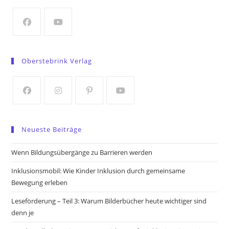
new
tab
Opens
Opens
in
in
Oberstebrink Verlag
a
a
new
new
tab
tab
Opens
Opens
Opens
Opens
in
in
in
in
Neueste Beiträge
a
a
a
a
new
new
new
new
Wenn Bildungsübergänge zu Barrieren werden
tab
tab
tab
tab
Inklusionsmobil: Wie Kinder Inklusion durch gemeinsame
Bewegung erleben
Leseförderung – Teil 3: Warum Bilderbücher heute wichtiger sind
denn je