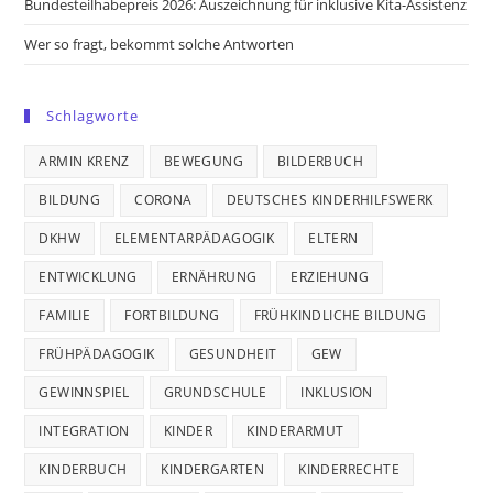
Bundesteilhabepreis 2026: Auszeichnung für inklusive Kita-Assistenz
Wer so fragt, bekommt solche Antworten
Schlagworte
ARMIN KRENZ
BEWEGUNG
BILDERBUCH
BILDUNG
CORONA
DEUTSCHES KINDERHILFSWERK
DKHW
ELEMENTARPÄDAGOGIK
ELTERN
ENTWICKLUNG
ERNÄHRUNG
ERZIEHUNG
FAMILIE
FORTBILDUNG
FRÜHKINDLICHE BILDUNG
FRÜHPÄDAGOGIK
GESUNDHEIT
GEW
GEWINNSPIEL
GRUNDSCHULE
INKLUSION
INTEGRATION
KINDER
KINDERARMUT
KINDERBUCH
KINDERGARTEN
KINDERRECHTE