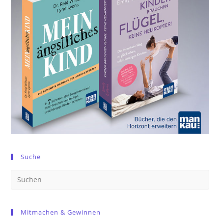
Suche
Pre
Es
to
Mitmachen & Gewinnen
clo