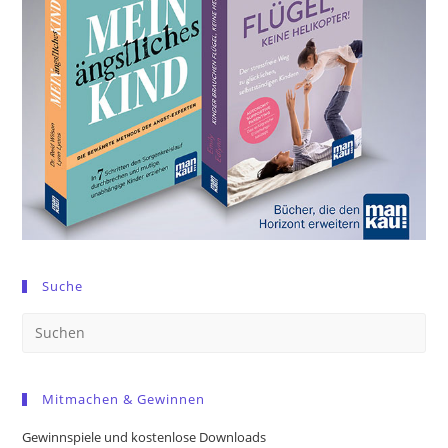
Suche
Pre
Es
to
Mitmachen & Gewinnen
clo
the
Gewinnspiele und kostenlose Downloads