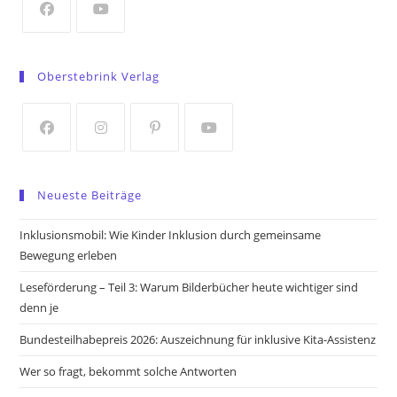
tab
Opens
Opens
in
in
Oberstebrink Verlag
a
a
new
new
tab
tab
Opens
Opens
Opens
Opens
in
in
in
in
Neueste Beiträge
a
a
a
a
new
new
new
new
Inklusionsmobil: Wie Kinder Inklusion durch gemeinsame
tab
tab
tab
tab
Bewegung erleben
Leseförderung – Teil 3: Warum Bilderbücher heute wichtiger sind
denn je
Bundesteilhabepreis 2026: Auszeichnung für inklusive Kita-Assistenz
Wer so fragt, bekommt solche Antworten