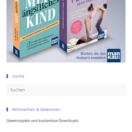
Suche
Pre
Es
to
Mitmachen & Gewinnen
clo
the
Gewinnspiele und kostenlose Downloads
sea
pan