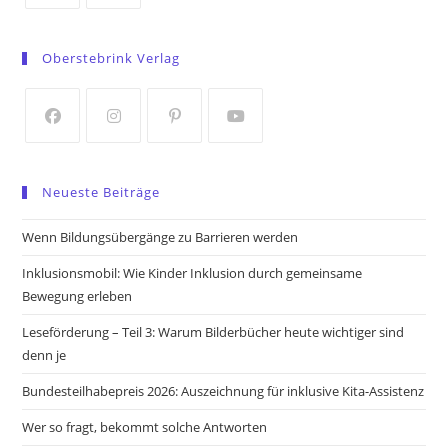
Opens
Opens
in
in
Oberstebrink Verlag
a
a
new
new
tab
tab
Opens
Opens
Opens
Opens
in
in
in
in
Neueste Beiträge
a
a
a
a
new
new
new
new
Wenn Bildungsübergänge zu Barrieren werden
tab
tab
tab
tab
Inklusionsmobil: Wie Kinder Inklusion durch gemeinsame
Bewegung erleben
Leseförderung – Teil 3: Warum Bilderbücher heute wichtiger sind
denn je
Bundesteilhabepreis 2026: Auszeichnung für inklusive Kita-Assistenz
Wer so fragt, bekommt solche Antworten