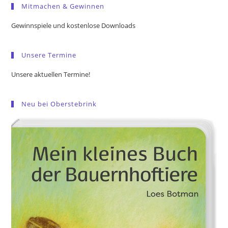
Mitmachen & Gewinnen
clo
the
Gewinnspiele und kostenlose Downloads
sea
pan
Unsere Termine
Unsere aktuellen Termine!
Neu bei Oberstebrink