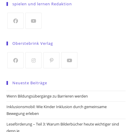
in
spielen und lernen Redaktion
a
new
tab
Opens
Opens
in
in
Oberstebrink Verlag
a
a
new
new
tab
tab
Opens
Opens
Opens
Opens
in
in
in
in
Neueste Beiträge
a
a
a
a
new
new
new
new
Wenn Bildungsübergänge zu Barrieren werden
tab
tab
tab
tab
Inklusionsmobil: Wie Kinder Inklusion durch gemeinsame
Bewegung erleben
Leseförderung – Teil 3: Warum Bilderbücher heute wichtiger sind
denn je