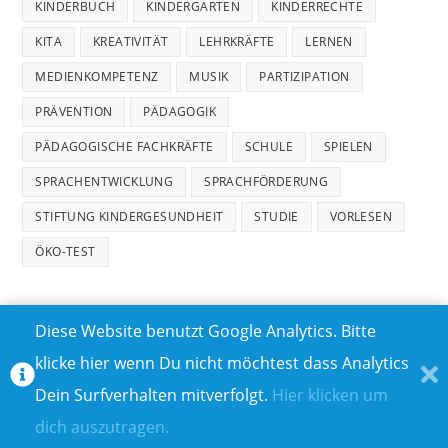
KINDERBUCH
KINDERGARTEN
KINDERRECHTE
KITA
KREATIVITÄT
LEHRKRÄFTE
LERNEN
MEDIENKOMPETENZ
MUSIK
PARTIZIPATION
PRÄVENTION
PÄDAGOGIK
PÄDAGOGISCHE FACHKRÄFTE
SCHULE
SPIELEN
SPRACHENTWICKLUNG
SPRACHFÖRDERUNG
STIFTUNG KINDERGESUNDHEIT
STUDIE
VORLESEN
ÖKO-TEST
Diese Website benutzt Google Analytics. Bitte
klicke hier wenn Du nicht möchtest dass Analytics
MEDIADATEN
DATENSCHUTZ
Dein Surfverhalten mitverfolgt.
Hier klicken um
TEILNAHMEBEDINGUNGEN FÜR GEWINNSPIELE
IMPRESSUM
dich auszutragen.
ÜBER UNS I
KONTAKT I
© COPYRIGHT 2023