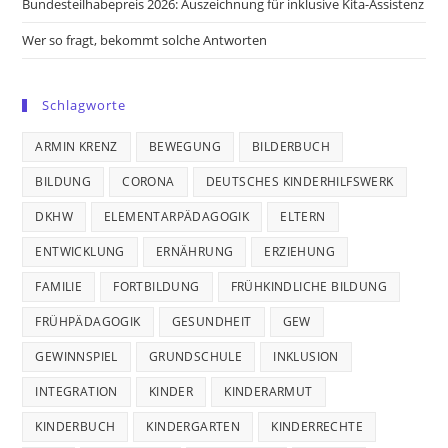
Bundesteilhabepreis 2026: Auszeichnung für inklusive Kita-Assistenz
Wer so fragt, bekommt solche Antworten
Schlagworte
ARMIN KRENZ
BEWEGUNG
BILDERBUCH
BILDUNG
CORONA
DEUTSCHES KINDERHILFSWERK
DKHW
ELEMENTARPÄDAGOGIK
ELTERN
ENTWICKLUNG
ERNÄHRUNG
ERZIEHUNG
FAMILIE
FORTBILDUNG
FRÜHKINDLICHE BILDUNG
FRÜHPÄDAGOGIK
GESUNDHEIT
GEW
GEWINNSPIEL
GRUNDSCHULE
INKLUSION
INTEGRATION
KINDER
KINDERARMUT
KINDERBUCH
KINDERGARTEN
KINDERRECHTE