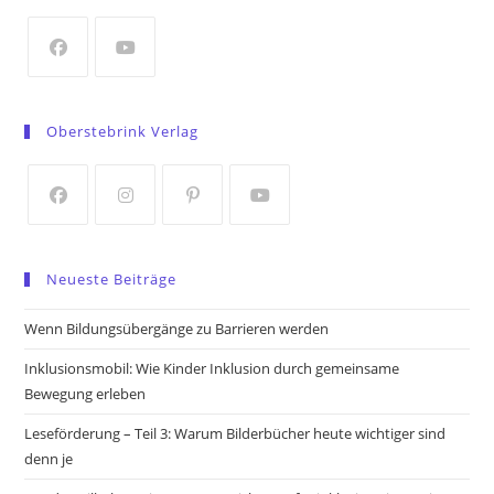
new
tab
Opens
Opens
in
in
Oberstebrink Verlag
a
a
new
new
tab
tab
Opens
Opens
Opens
Opens
in
in
in
in
Neueste Beiträge
a
a
a
a
new
new
new
new
Wenn Bildungsübergänge zu Barrieren werden
tab
tab
tab
tab
Inklusionsmobil: Wie Kinder Inklusion durch gemeinsame
Bewegung erleben
Leseförderung – Teil 3: Warum Bilderbücher heute wichtiger sind
denn je