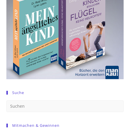
Suche
Pre
Es
to
Mitmachen & Gewinnen
clo