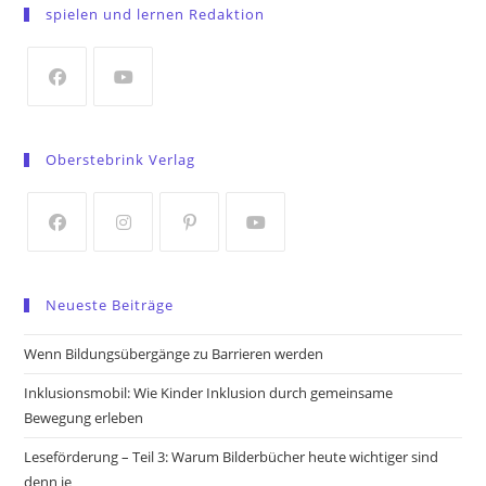
in
spielen und lernen Redaktion
a
new
tab
Opens
Opens
in
in
Oberstebrink Verlag
a
a
new
new
tab
tab
Opens
Opens
Opens
Opens
in
in
in
in
Neueste Beiträge
a
a
a
a
new
new
new
new
Wenn Bildungsübergänge zu Barrieren werden
tab
tab
tab
tab
Inklusionsmobil: Wie Kinder Inklusion durch gemeinsame
Bewegung erleben
Leseförderung – Teil 3: Warum Bilderbücher heute wichtiger sind
denn je