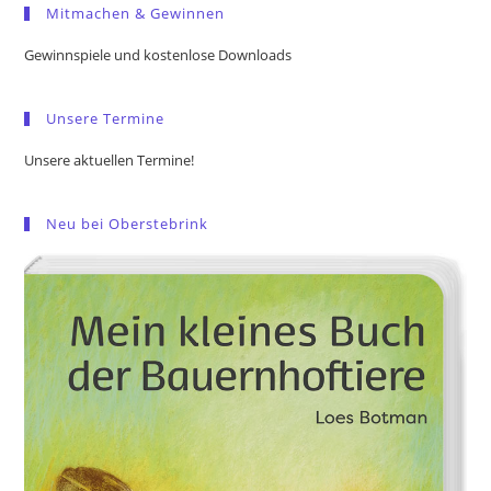
Mitmachen & Gewinnen
clo
the
Gewinnspiele und kostenlose Downloads
sea
pan
Unsere Termine
Unsere aktuellen Termine!
Neu bei Oberstebrink