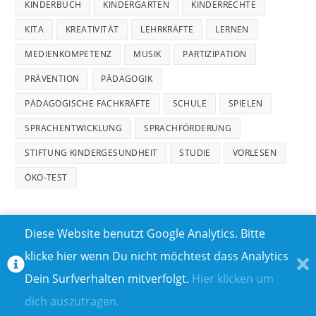
KINDERBUCH
KINDERGARTEN
KINDERRECHTE
KITA
KREATIVITÄT
LEHRKRÄFTE
LERNEN
MEDIENKOMPETENZ
MUSIK
PARTIZIPATION
PRÄVENTION
PÄDAGOGIK
PÄDAGOGISCHE FACHKRÄFTE
SCHULE
SPIELEN
SPRACHENTWICKLUNG
SPRACHFÖRDERUNG
STIFTUNG KINDERGESUNDHEIT
STUDIE
VORLESEN
ÖKO-TEST
Diese Website benutzt Google Analytics. Bitte
klicke hier wenn Du nicht möchtest dass Analytics
MEDIADATEN
DATENSCHUTZ
Dein Surfverhalten mitverfolgt.
Hier klicken um
TEILNAHMEBEDINGUNGEN FÜR GEWINNSPIELE
IMPRESSUM
dich auszutragen.
ÜBER UNS I
KONTAKT I
© COPYRIGHT 2023