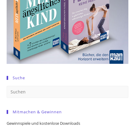
Suche
Pre
Es
to
Mitmachen & Gewinnen
clo
the
Gewinnspiele und kostenlose Downloads
sea
pan