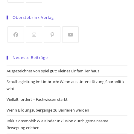
Opens
Opens
in
in
Oberstebrink Verlag
a
a
new
new
tab
tab
Opens
Opens
Opens
Opens
in
in
in
in
Neueste Beiträge
a
a
a
a
new
new
new
new
Ausgezeichnet von spiel gut: Kleines Einfamilienhaus
tab
tab
tab
tab
Schulbegleitung im Umbruch: Wenn aus Unterstützung Sparpolitik
wird
Vielfalt fordert – Fachwissen stärkt
Wenn Bildungsübergänge zu Barrieren werden
Inklusionsmobil: Wie Kinder Inklusion durch gemeinsame
Bewegung erleben