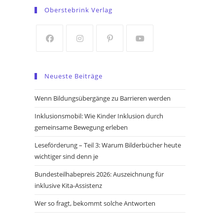
in
in
Oberstebrink Verlag
a
a
new
new
tab
tab
Opens
Opens
Opens
Opens
in
in
in
in
Neueste Beiträge
a
a
a
a
new
new
new
new
Wenn Bildungsübergänge zu Barrieren werden
tab
tab
tab
tab
Inklusionsmobil: Wie Kinder Inklusion durch
gemeinsame Bewegung erleben
Leseförderung – Teil 3: Warum Bilderbücher heute
wichtiger sind denn je
Bundesteilhabepreis 2026: Auszeichnung für
inklusive Kita-Assistenz
Wer so fragt, bekommt solche Antworten