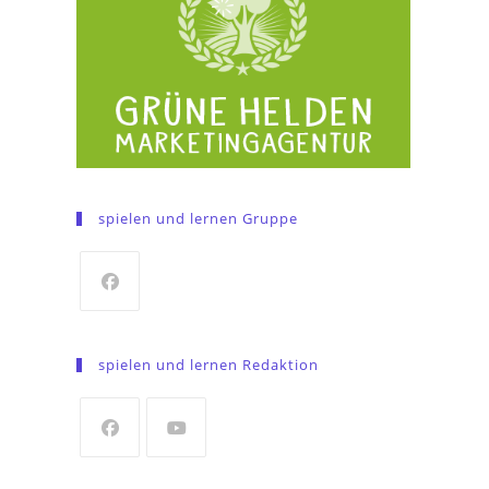
spielen und lernen Gruppe
Opens
in
spielen und lernen Redaktion
a
new
tab
Opens
Opens