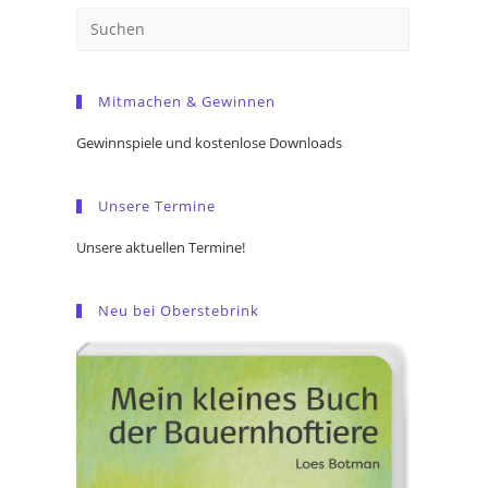
Press
Escape
to
Mitmachen & Gewinnen
close
the
Gewinnspiele und kostenlose Downloads
search
panel.
Unsere Termine
Unsere aktuellen Termine!
Neu bei Oberstebrink