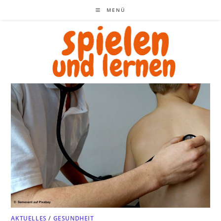
Zum
MENÜ
Inhalt
springen
AKTUELLES
/
GESUNDHEIT