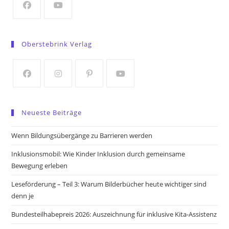
tab
Opens
Opens
in
in
Oberstebrink Verlag
a
a
new
new
tab
tab
Opens
Opens
Opens
Opens
in
in
in
in
Neueste Beiträge
a
a
a
a
new
new
new
new
Wenn Bildungsübergänge zu Barrieren werden
tab
tab
tab
tab
Inklusionsmobil: Wie Kinder Inklusion durch gemeinsame
Bewegung erleben
Leseförderung – Teil 3: Warum Bilderbücher heute wichtiger sind
denn je
Bundesteilhabepreis 2026: Auszeichnung für inklusive Kita-Assistenz