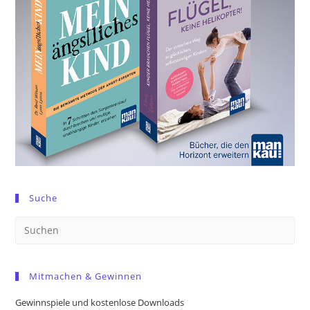
Suche
Pre
Es
to
Mitmachen & Gewinnen
clo
the
Gewinnspiele und kostenlose Downloads