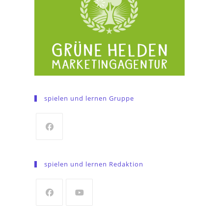
spielen und lernen Gruppe
Opens
in
spielen und lernen Redaktion
a
new
tab
Opens
Opens