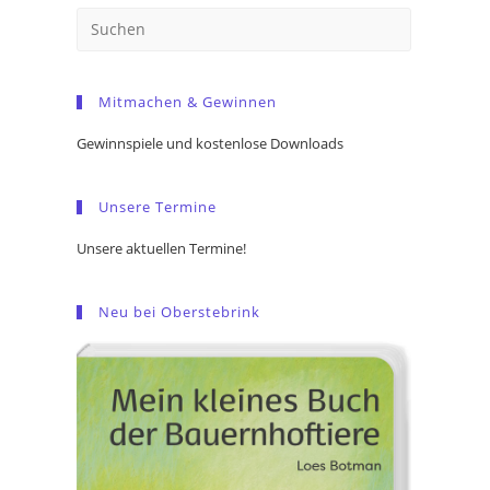
Press
Escape
to
Mitmachen & Gewinnen
close
the
Gewinnspiele und kostenlose Downloads
search
panel.
Unsere Termine
Unsere aktuellen Termine!
Neu bei Oberstebrink