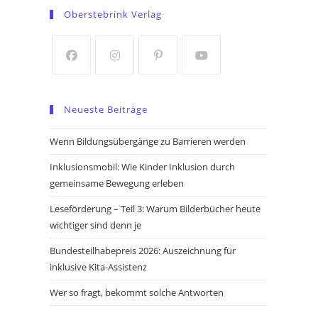
in
in
Oberstebrink Verlag
a
a
new
new
tab
tab
Opens
Opens
Opens
Opens
in
in
in
in
Neueste Beiträge
a
a
a
a
new
new
new
new
Wenn Bildungsübergänge zu Barrieren werden
tab
tab
tab
tab
Inklusionsmobil: Wie Kinder Inklusion durch
gemeinsame Bewegung erleben
Leseförderung – Teil 3: Warum Bilderbücher heute
wichtiger sind denn je
Bundesteilhabepreis 2026: Auszeichnung für
inklusive Kita-Assistenz
Wer so fragt, bekommt solche Antworten