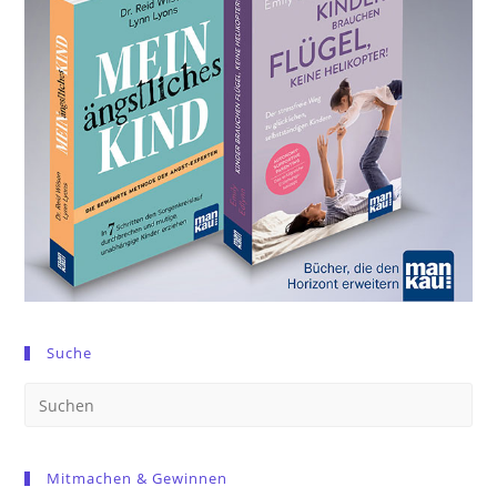
Suche
Pre
Es
to
Mitmachen & Gewinnen
clo