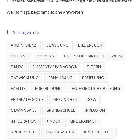
Bundesteilhabepreis 2026: Auszeichnung für inklusive Kita-Assistenz
Wer so fragt, bekommt solche Antworten
Schlagworte
ARMIN KRENZ
BEWEGUNG
BILDERBUCH
BILDUNG
CORONA
DEUTSCHES KINDERHILFSWERK
DKHW
ELEMENTARPÄDAGOGIK
ELTERN
ENTWICKLUNG
ERNÄHRUNG
ERZIEHUNG
FAMILIE
FORTBILDUNG
FRÜHKINDLICHE BILDUNG
FRÜHPÄDAGOGIK
GESUNDHEIT
GEW
GEWINNSPIEL
GRUNDSCHULE
INKLUSION
INTEGRATION
KINDER
KINDERARMUT
KINDERBUCH
KINDERGARTEN
KINDERRECHTE