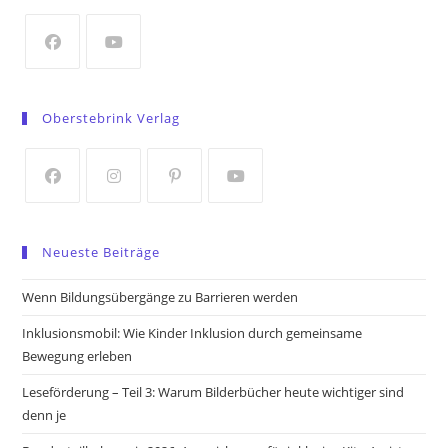
new
tab
Opens
Opens
in
in
Oberstebrink Verlag
a
a
new
new
tab
tab
Opens
Opens
Opens
Opens
in
in
in
in
Neueste Beiträge
a
a
a
a
new
new
new
new
Wenn Bildungsübergänge zu Barrieren werden
tab
tab
tab
tab
Inklusionsmobil: Wie Kinder Inklusion durch gemeinsame
Bewegung erleben
Leseförderung – Teil 3: Warum Bilderbücher heute wichtiger sind
denn je