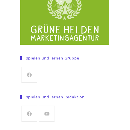
spielen und lernen Gruppe
Opens
in
spielen und lernen Redaktion
a
new
tab
Opens
Opens