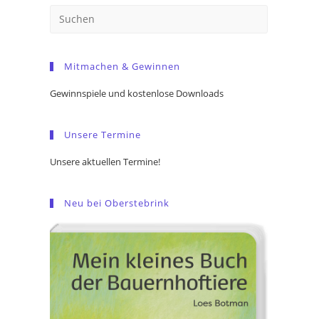
Press
Escape
to
Mitmachen & Gewinnen
close
the
Gewinnspiele und kostenlose Downloads
search
panel.
Unsere Termine
Unsere aktuellen Termine!
Neu bei Oberstebrink