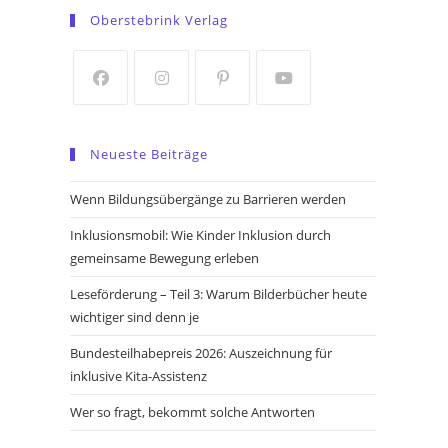
in
in
Oberstebrink Verlag
a
a
new
new
tab
tab
Opens
Opens
Opens
Opens
in
in
in
in
Neueste Beiträge
a
a
a
a
new
new
new
new
Wenn Bildungsübergänge zu Barrieren werden
tab
tab
tab
tab
Inklusionsmobil: Wie Kinder Inklusion durch
gemeinsame Bewegung erleben
Leseförderung – Teil 3: Warum Bilderbücher heute
wichtiger sind denn je
Bundesteilhabepreis 2026: Auszeichnung für
inklusive Kita-Assistenz
Wer so fragt, bekommt solche Antworten