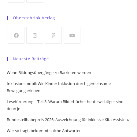
Opens
Opens
in
in
Oberstebrink Verlag
a
a
new
new
tab
tab
Opens
Opens
Opens
Opens
in
in
in
in
Neueste Beiträge
a
a
a
a
new
new
new
new
Wenn Bildungsübergänge zu Barrieren werden
tab
tab
tab
tab
Inklusionsmobil: Wie Kinder Inklusion durch gemeinsame
Bewegung erleben
Leseförderung – Teil 3: Warum Bilderbücher heute wichtiger sind
denn je
Bundesteilhabepreis 2026: Auszeichnung für inklusive Kita-Assistenz
Wer so fragt, bekommt solche Antworten