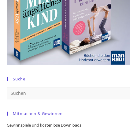
Suche
Pre
Es
to
Mitmachen & Gewinnen
clo
the
Gewinnspiele und kostenlose Downloads
sea
pan